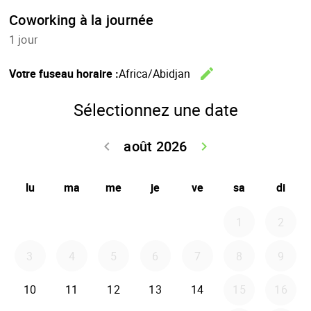
Coworking à la journée
1 jour
edit
Votre fuseau horaire :
Africa/Abidjan
Changer
Sélectionnez une date
août 2026
keyboard_arrow_left
keyboard_arrow_right
Retour juillet 2
Avancer
lu
ma
me
je
ve
sa
di
1
2
3
4
5
6
7
8
9
10
11
12
13
14
15
16