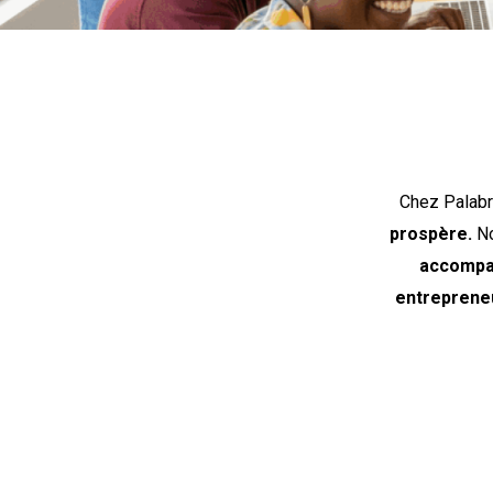
Chez Palabr
prospère.
No
accompag
entrepreneu