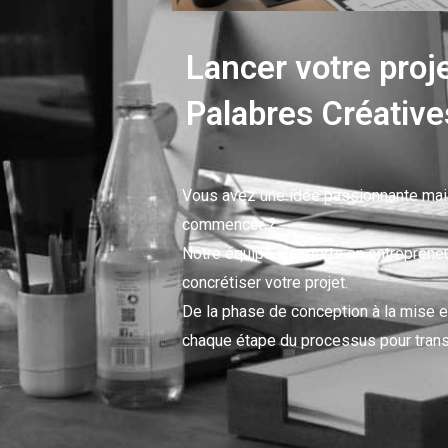
Lancer votre proj
Palabres Créative
Vous avez une idée passionnante mai
commencer ?
Notre équipe d’experts en entrepreneur
concrétiser votre projet.
De la phase de conception à la mise 
chaque étape du processus pour transf