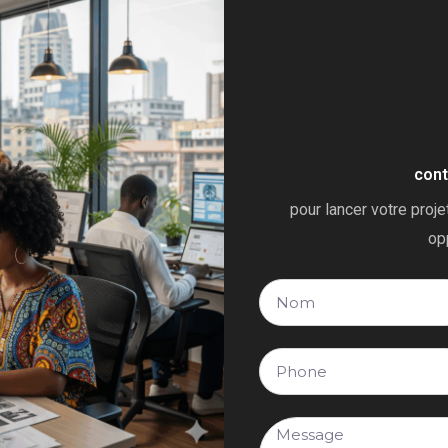
con
pour lancer votre proje
op
F
u
l
T
l
é
N
l
T
a