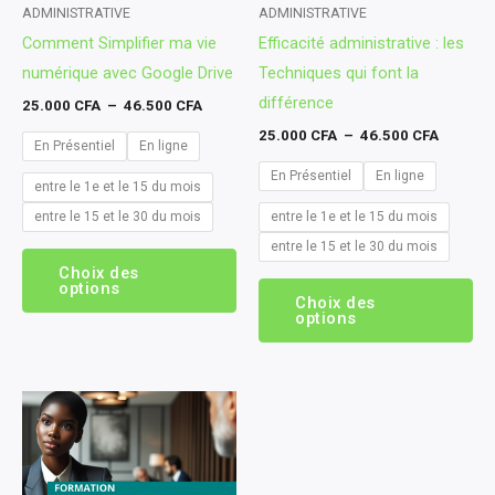
peuvent
pe
ADMINISTRATIVE
ADMINISTRATIVE
Comment Simplifier ma vie
Efficacité administrative : les
être
êtr
numérique avec Google Drive
Techniques qui font la
choisies
cho
différence
sur
sur
25.000
CFA
–
46.500
CFA
la
la
25.000
CFA
–
46.500
CFA
En Présentiel
En ligne
page
pa
En Présentiel
En ligne
entre le 1e et le 15 du mois
du
du
entre le 15 et le 30 du mois
entre le 1e et le 15 du mois
produit
pro
entre le 15 et le 30 du mois
Choix des
options
Choix des
options
Plage
Ce
de
produit
prix :
25.000 CFA
a
à
plusieurs
46.500 CFA