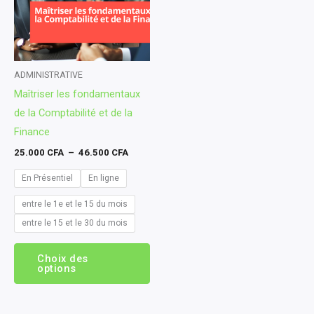
variations.
Les
options
peuvent
ADMINISTRATIVE
Maîtriser les fondamentaux
être
de la Comptabilité et de la
choisies
Finance
sur
la
25.000
CFA
–
46.500
CFA
page
En Présentiel
En ligne
du
entre le 1e et le 15 du mois
produit
entre le 15 et le 30 du mois
Choix des
options