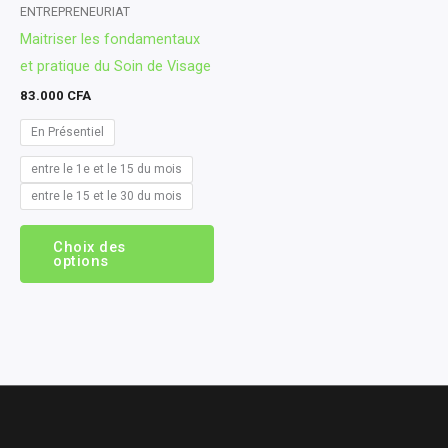
peuvent
ENTREPRENEURIAT
Maitriser les fondamentaux
être
et pratique du Soin de Visage
choisies
sur
83.000
CFA
la
En Présentiel
page
entre le 1e et le 15 du mois
du
entre le 15 et le 30 du mois
produit
Choix des
options