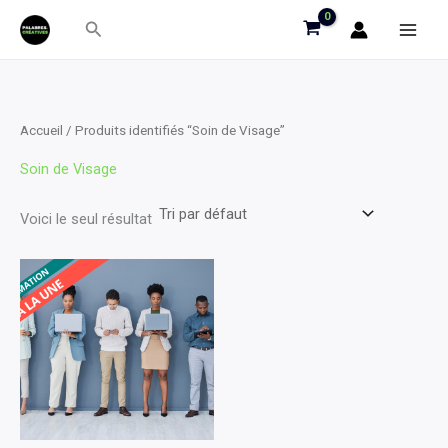
Aller
Rechercher
au
contenu
Accueil
/ Produits identifiés “Soin de Visage”
Soin de Visage
Voici le seul résultat
Ce
produit
a
plusieurs
variations.
Les
options