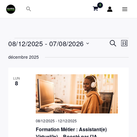
Aller
Rechercher
au
contenu
08/12/2025
 - 
07/08/2026
Évènements
Recherche
Recherche
Naviga
Liste
et
de
Sélectionnez
décembre 2025
navigation
vues
une
de
Évène
date.
vues
LUN
8
Évènements
08/12/2025
-
12/12/2025
Formation Métier : Assistant(e)
Virtuel(le) – Boosté par l’IA