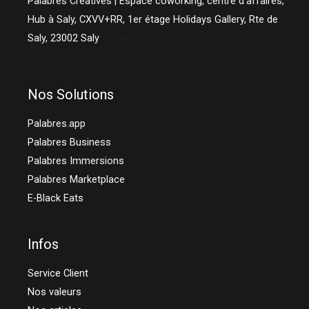
Palabres Créatives | Espace coworking, centre d'affaires,
Hub à Saly, CXVV+RR, 1er étage Holidays Gallery, Rte de
Saly,
23002
Saly
- Sénégal
Nos Solutions
Palabres.app
Palabres Business
Palabres Immersions
Palabres Marketplace
E-Black Eats
Infos
Service Client
Nos valeurs