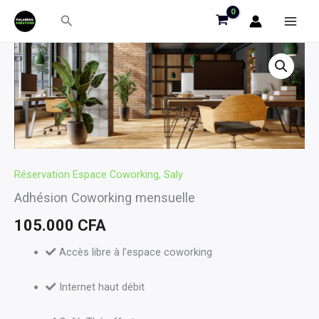
Aller
Rechercher
au
contenu
quantité
de
Adhésion
Coworking
mensuelle
Réservation Espace Coworking, Saly
Adhésion Coworking mensuelle
105.000
CFA
Accès libre à l’espace coworking
Internet haut débit