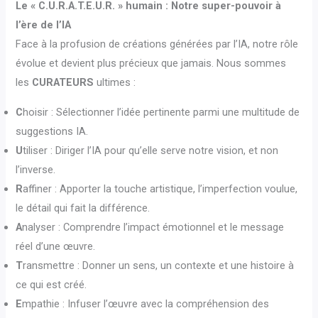
Le « C.U.R.A.T.E.U.R. » humain : Notre super-pouvoir à
l’ère de l’IA
Face à la profusion de créations générées par l’IA, notre rôle
évolue et devient plus précieux que jamais. Nous sommes
les
CURATEURS
ultimes :
C
hoisir : Sélectionner l’idée pertinente parmi une multitude de
suggestions IA.
U
tiliser : Diriger l’IA pour qu’elle serve notre vision, et non
l’inverse.
R
affiner : Apporter la touche artistique, l’imperfection voulue,
le détail qui fait la différence.
A
nalyser : Comprendre l’impact émotionnel et le message
réel d’une œuvre.
T
ransmettre : Donner un sens, un contexte et une histoire à
ce qui est créé.
E
mpathie : Infuser l’œuvre avec la compréhension des