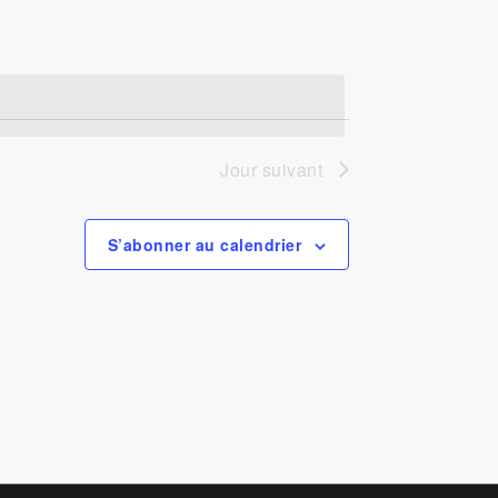
Évènement
Jour suivant
S’abonner au calendrier