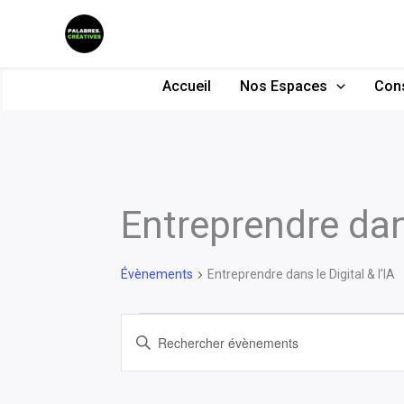
Aller
au
contenu
Accueil
Nos Espaces
Cons
Entreprendre dans
Évènements
for
08/08/2026
Évènements
Entreprendre dans le Digital & l’IA
Recherche
Saisir
et
mot-
navigation
clé.