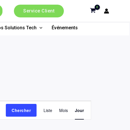
Service Client
s Solutions Tech
Événements
Navigation
Chercher
Liste
Mois
Jour
de
vues